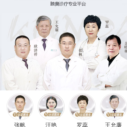
张帆
汪艳
罗蕊
王允廉