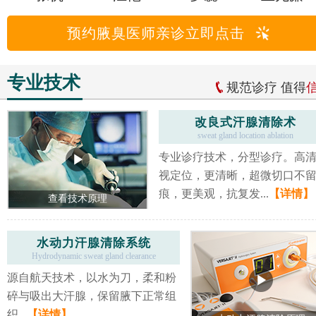
预约腋臭医师亲诊立即点击
专业技术
规范诊疗 值得
改良式汗腺清除术
sweat gland location ablation
专业诊疗技术，分型诊疗。高
视定位，更清晰，超微切口不
痕，更美观，抗复发...
【详情】
查看技术原理
水动力汗腺清除系统
Hydrodynamic sweat gland clearance
源自航天技术，以水为刀，柔和粉
碎与吸出大汗腺，保留腋下正常组
织...
【详情】