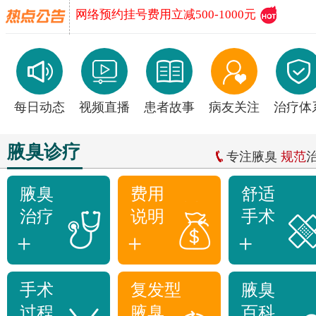
网络预约挂号费用立减500-1000元
每日动态
视频直播
患者故事
病友关注
治疗体
腋臭诊疗
专注腋臭
规范
腋臭
费用
舒适
治疗
说明
手术
+
+
+
手术
复发型
腋臭
过程
腋臭
百科