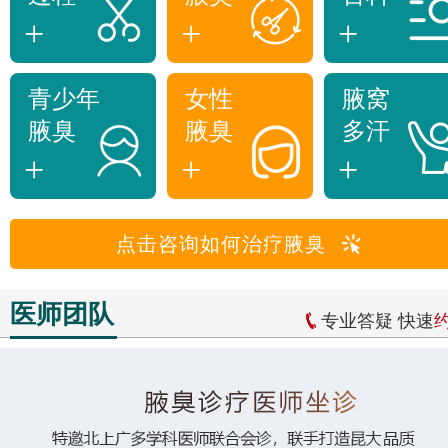
+
+
+
青少年
女性
腋窝
腋臭
腋臭
多汗
+
+
+
点击咨询如何治疗腋臭
医师团队
专业答疑 快速